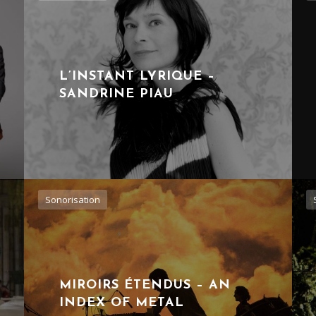
L’INSTANT LYRIQUE –
SANDRINE PIAU
Sonorisation
MIROIRS ÉTENDUS – AN
INDEX OF METAL